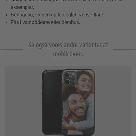
Fotobogsidéer
eksemplar.
Foto på hård
Behagelig, sleben og forseglet træoverflade.
Pixum fotounivers software
skumplade
Fås i valnøddetræ eller bambus.
Foto på træ
Se også vores andre varianter af
mobilcovers
Pixum Squares