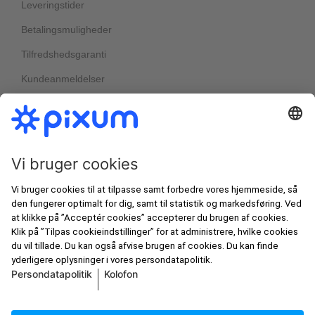
Leveringstider
Betalingsmuligheder
Tilfredshedsgaranti
Kundeanmeldelser
Nyheder & kampagner
Bedst i test
Nyhedsbreve
Alle priser er angivet inkl. moms og ekskl.
Pixums velkomstrabatter
forsendelsesomkostninger, jf. vores
prisliste
.
artboxONE
© Pixum 2026
Kolofon
Betingelser og vilkår
Persondatapolitik