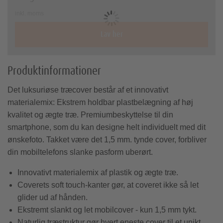
Fødselskort
kalender
inkl. moms
Takkekort
Lav her
Fotokalender A4
Nokia covers
Billeder med
Sjov & leg
Foto bag akrylglas
Foto på tekstil
Xiaomi covers
Produktinformationer
Fotokalender A3
Retro-prints
Pixum App
ramme
Square-prints
Det luksuriøse træcover består af et innovativt
materialemix: Ekstrem holdbar plastbelægning af høj
Fotokalender A2
Papirtyper
kvalitet og ægte træ. Premiumbeskyttelse til din
smartphone, som du kan designe helt individuelt med dit
Tips til din fotokalender
ønskefoto. Takket være det 1,5 mm. tynde cover, forbliver
Omslag & indbinding
Skole & kontor
Sony covers
Fotogaveæsker
din mobiltelefons slanke pasform uberørt.
Pasfotos
Foto på
Galleritryk
Idéer til din fotokalender
alu-plade
Genbestil din fotobog
Innovativt materialemix af plastik og ægte træ.
Fotomagneter
Coverets soft touch-kanter gør, at coveret ikke så let
Fotoklistermærker
Fotobogstips
glider ud af hånden.
Vendespil
Ekstremt slankt og let mobilcover - kun 1,5 mm tykt.
Størrelser & formater
Naturlig træstruktur gør hvert eneste cover til et unikt