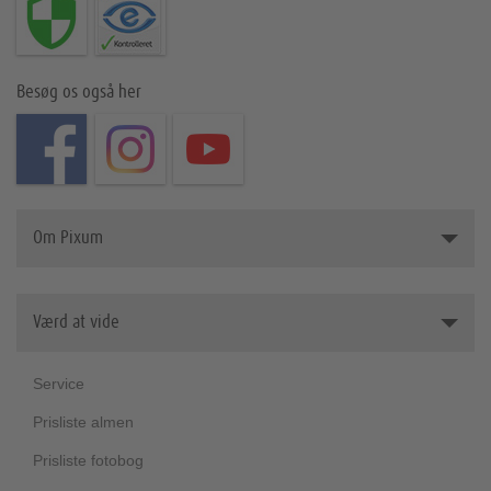
Besøg os også her
Om Pixum
Pixum - om os
Værd at vide
Presserum
Partnerskaber
Service
Bæredygtighed
Prisliste almen
Velgørenhed
Prisliste fotobog