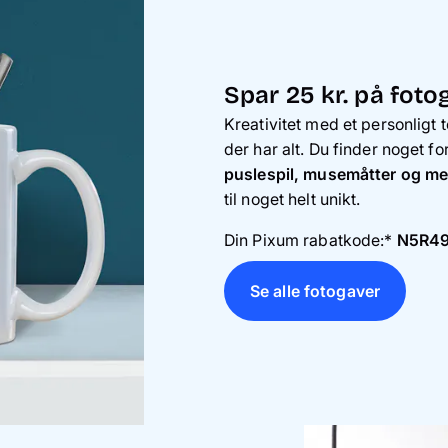
Spar 25 kr. på foto
Kreativitet med et personligt t
der har alt. Du finder noget f
puslespil, musemåtter og m
til noget helt unikt.
Din Pixum rabatkode:*
N5R4
Se alle fotogaver