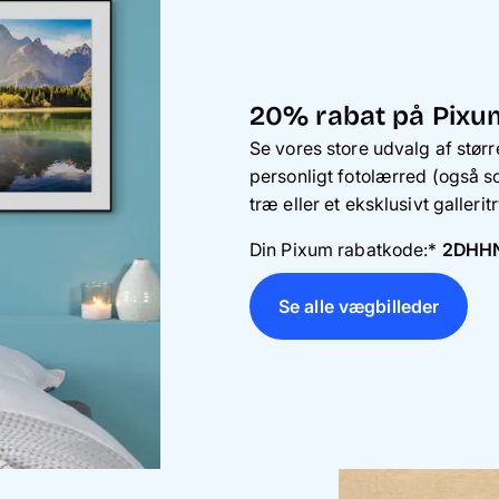
20% rabat på Pixu
Se vores store udvalg af større
personligt fotolærred (også so
træ eller et eksklusivt gallerit
Din Pixum rabatkode:*
2DHH
Se alle vægbilleder