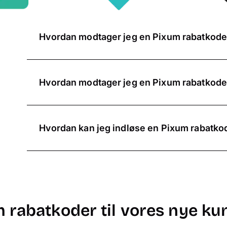
Hvordan modtager jeg en Pixum rabatkod
Hvis du designer en fotobog med Pixum for første g
siden finde en passende kode til din bestilling, 
Hvordan modtager jeg en Pixum rabatkod
én gang og gælder for det respektive fotoprodukt 
online-editoren eller i appen.
Som eksisterende kunde vil du modtage rabatkode
har vi altid kampagner, hvor du også kan modta
Hvordan kan jeg indløse en Pixum rabatko
oplysninger om koderne vil blive nævnt i nyhedsb
Design dit fotoprodukt og læg det i indkøbsk
Tilmeld dig nyhedsbrevet her.
Inden du betaler, kan du indløse din rabatko
oversigten over din indkøbskurv.
Beløbet vil blive trukket fra i indkøbsvogn.
rabatkoder til vores nye ku