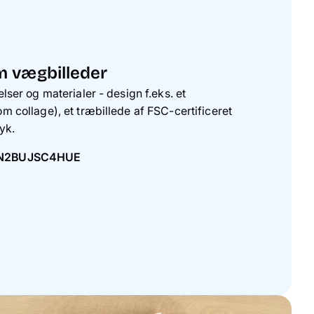
m vægbilleder
lser og materialer - design f.eks. et
m collage), et træbillede af FSC-certificeret
ryk.
N2BUJSC4HUE