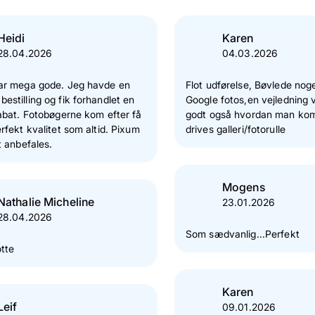
Heidi
Karen
28.04.2026
04.03.2026
ar mega gode. Jeg havde en
Flot udførelse, Bøvlede no
stilling og fik forhandlet en
Google fotos,en vejledning ville være
abat. Fotobøgerne kom efter få
godt også hvordan man kom
rfekt kvalitet som altid. Pixum
drives galleri/fotorulle
t anbefales.
Mogens
Nathalie Micheline
23.01.2026
28.04.2026
Som sædvanlig...Perfekt
tte
Karen
Leif
09.01.2026