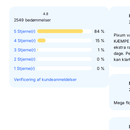
4.8
2549 bedømmelser
5
Stjerne(r)
84 %
Pixum v
4
Stjerne(r)
15 %
KÆMPE be
ekstra r
3
Stjerne(r)
1 %
dage. Pe
2
Stjerne(r)
0 %
kan klar
1
Stjerne(r)
0 %
Verificering af kundeanmeldelser
Mega flo