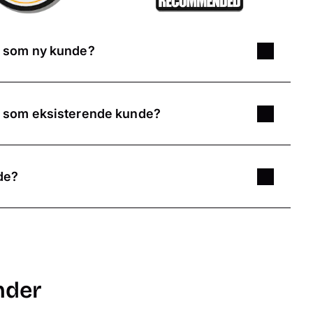
e som ny kunde?
ang eller ønsker at bestille billeder, kan du her på
som du kan indløse i indkøbskurven. Koden er gyldig
e som eksisterende kunde?
– uanset om du har designet det i softwaren, i
r, hvis du har tilmeldt dig nyhedsbrevet. Hos Pixum
ge rabatkoder på udvalgte produkter. Nærmere
de?
revets e-mails.
urven. Log ind og tjek din ordre.
de ved at indtaste den i det påkrævede felt i
nder