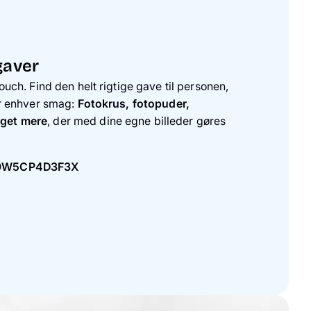
gaver
ouch. Find den helt rigtige gave til personen,
or enhver smag:
Fotokrus, fotopuder,
eget mere
, der med dine egne billeder gøres
9W5CP4D3F3X