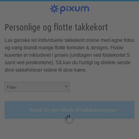
Pixum fotobog
Fotofremkaldelse
Vægbilleder
Fotogaver
Mobilcovers
Kort
Fotokalendere
Inspiration
Personlige og flotte takkekort
Gå til oversigten over alle
Gå til oversigten over div.
Gå til oversigten over
Gå til oversigten over
Gå til oversigten over
Gå til oversigten over
Gå til oversigten over
Gå til oversigten over
fotofremkaldelser
Pixums fotobøger
fotokalenderne
vægbillederne
fotogaverne
fotokortene
mobilcovers
inspiration
Lav ganske let individuelle takkekort online med egne fotos
og vælg blandt mange flotte formater & designs. Hvide
kuverter er inkluderet i prisen (undtagen ved foldekortet S
samt ved postkortene). Så kan du hurtigt og direkte sende
dine takkehilsner videre til dine kære.
Fremkald billeder
Alle vægbilleder
Alle fotogaver
Nye produkter
Alle fotokort
Alle covers
Alle Pixum
Alle
Foto på lærred
Fotokrus m.m.
iPhone covers
Foto i ramme
Vægkalender
Konfirmation
Tværformat
Postkort
Filter
kalenderformater
fotobøger
Bryllupskort
Upload dit eget billede til forhåndsvisningen
Fødselsdagskort
Samsung covers
Ferie & rejser
Fotoplakater
Fotobox inkl.
Dekoration
Huawei covers
Fotostrimler
Fotocollage
Puslespil
Bryllup
Bordkalender
Højformat
fotos
Planlægnings-
Kvadratisk