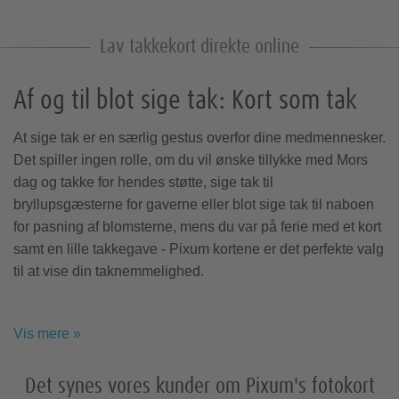
Fødselskort
kalender
Lav takkekort direkte online
Takkekort
Fotokalender A4
Af og til blot sige tak: Kort som tak
Nokia covers
Billeder med
Sjov & leg
Foto bag akrylglas
Foto på tekstil
Xiaomi covers
Fotokalender A3
Retro-prints
Pixum App
ramme
Square-prints
At sige tak er en særlig gestus overfor dine medmennesker.
Det spiller ingen rolle, om du vil ønske tillykke med Mors
dag og takke for hendes støtte, sige tak til
Fotokalender A2
Papirtyper
bryllupsgæsterne for gaverne eller blot sige tak til naboen
for pasning af blomsterne, mens du var på ferie med et kort
Tips til din fotokalender
samt en lille takkegave - Pixum kortene er det perfekte valg
Omslag & indbinding
Skole & kontor
Sony covers
Fotogaveæsker
til at vise din taknemmelighed.
Pasfotos
Foto på
Galleritryk
Idéer til din fotokalender
alu-plade
Genbestil din fotobog
Så let er det: Takkekort skridt for skridt
Fotomagneter
Vis mere »
Fotoklistermærker
Hos Pixum er det ganske let, at lave og bestille flotte kort
Fotobogstips
som takkekort:
Vendespil
Det synes vores kunder om Pixum's fotokort
Størrelser & formater