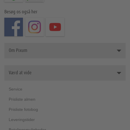
Besøg os også her
Om Pixum
Pixum - om os
Værd at vide
Presserum
Partnerskaber
Service
Bæredygtighed
Prisliste almen
Velgørenhed
Prisliste fotobog
Leveringstider
Betalingsmuligheder