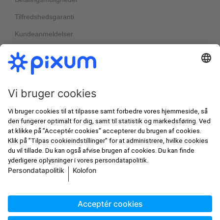
Tilfredshedsgaranti
Kundeanmeldelser
Nyheder & kampagner
Bedst i test
Nyhedsbreve
Alle priser er angivet inkl. moms og ekskl.
Pixums velkomstrabatter
forsendelsesomkostninger, jf. vores
prisliste
.
artboxONE
© Pixum 2026
Kolofon
Betingelser og vilkår
Persondatapolitik
Fortryd bestilling
Cookieindstillinger
Online konfliktløsning
service@pixum.com