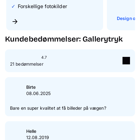
Forskellige fotokilder
Design onl
Kundebedømmelser: Gallerytryk
4.7
21 bedømmelser
5
Stjerne(r)
71 %
4
Stjerne(r)
29 %
Birte
08.06.2025
3
Stjerne(r)
0 %
2
Stjerne(r)
0 %
Bare en super kvalitet at få billeder på vægen?
1
Stjerne(r)
0 %
Verificering af kundeanmeldelser
Helle
12.08.2019