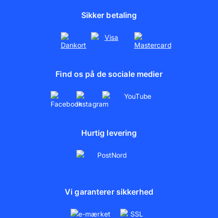
Foto på lærred
Marketingsamarbejder
Sikker betaling
Fotoplakater
Partnerskaber
Presse
Find os på de sociale medier
Hurtig levering
Vi garanterer sikkerhed