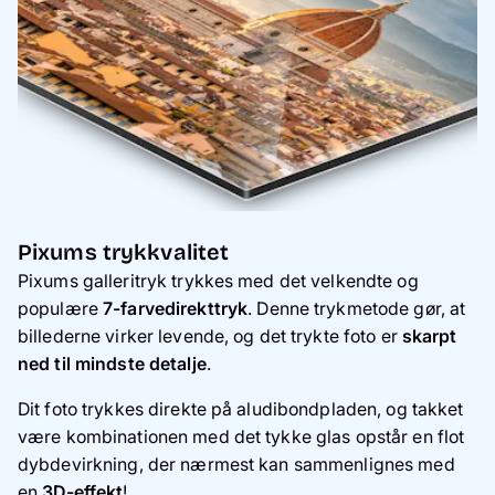
Pixums trykkvalitet
Pixums galleritryk trykkes med det velkendte og
populære
7-farvedirekttryk
. Denne trykmetode gør, at
billederne virker levende, og det trykte foto er
skarpt
ned til mindste detalje
.
Dit foto trykkes direkte på aludibondpladen, og takket
være kombinationen med det tykke glas opstår en flot
dybdevirkning, der nærmest kan sammenlignes med
en
3D-effekt
!