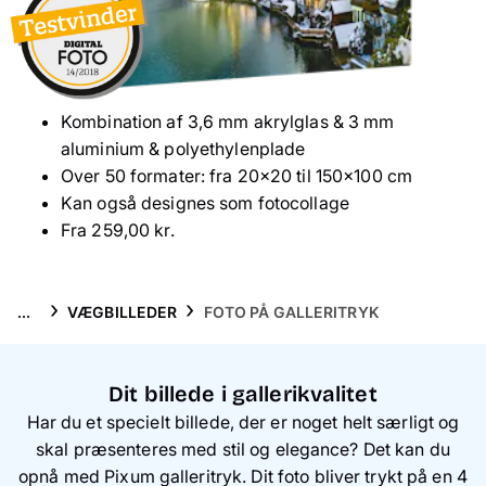
Mobilcovers
Inspiration
Kombination af 3,6 mm akrylglas & 3 mm
Service
aluminium & polyethylenplade
Over 50 formater: fra 20×20 til 150×100 cm
Kan også designes som fotocollage
F
ra 259,00 kr.
...
VÆGBILLEDER
FOTO PÅ GALLERITRYK
Dit billede i gallerikvalitet
Har du et specielt billede, der er noget helt særligt og
skal præsenteres med stil og elegance? Det kan du
opnå med Pixum galleritryk.
Dit foto bliver trykt på en 4