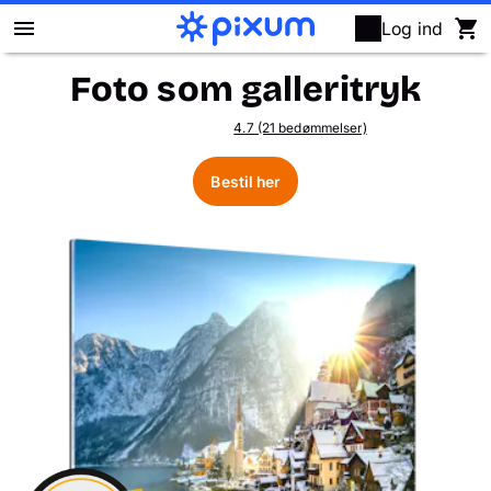
Log ind
Foto som galleritryk
Pixum fotobog
4.7 (21 bedømmelser)
Fotokalendere
Bestil her
Fotofremkaldelse
Vægbilleder
Puslespil
Fotogaver
Kort