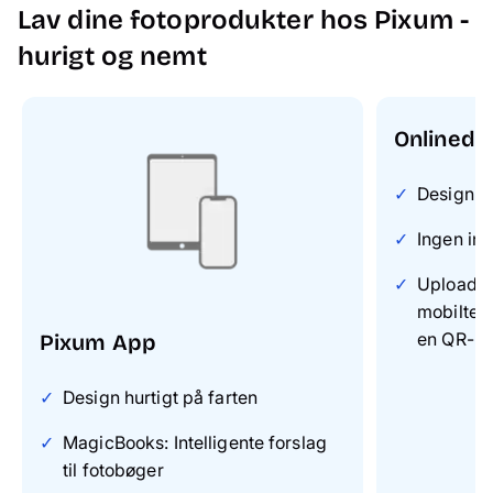
Lav dine fotoprodukter hos Pixum -
hurigt og nemt
Onlinede
Design on
Ingen ins
Upload di
mobiltel
en QR-k
Pixum App
Design hurtigt på farten
MagicBooks: Intelligente forslag
til fotobøger