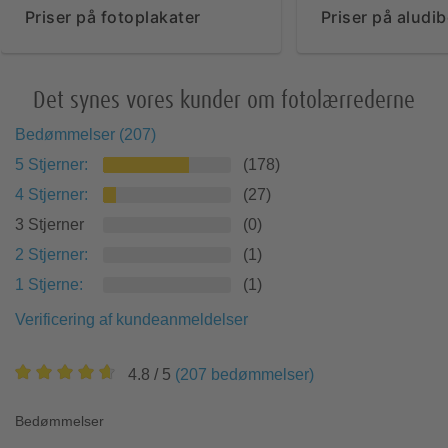
Priser på fotoplakater
Priser på aludi
Det synes vores kunder om fotolærrederne
Bedømmelser
(
207
)
5
Stjerner
:
(
178
)
4
Stjerner
:
(
27
)
3 Stjerner
(
0
)
2
Stjerner
:
(
1
)
1
Stjerne
:
(
1
)
Verificering af kundeanmeldelser
4.8
/ 5
(
207
bedømmelser
)
Bedømmelser