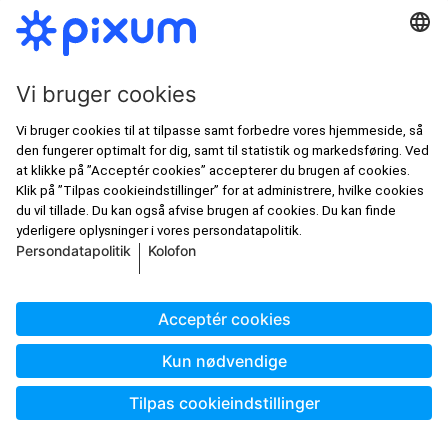
Vi garanterer sikkerhed
Besøg os også her
Om Pixum
Pixum - om os
Værd at vide
Presserum
Partnerskaber
Service