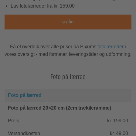
Fødselskort
Lav fotolærreder fra kr. 159,00
kalender
Takkekort
Lav her
Fotokalender A4
Nokia covers
Billeder med
Sjov & leg
Foto bag akrylglas
Foto på tekstil
Xiaomi covers
Fotokalender A3
Få et overblik over alle priser på Pixums
fotolærreder
i
Retro-prints
Pixum App
ramme
Square-prints
vores oversigt - med formater, leveringstider og udformning.
Fotokalender A2
Papirtyper
Foto på lærred
Tips til din fotokalender
Omslag & indbinding
Skole & kontor
Sony covers
Fotogaveæsker
Pasfotos
Foto på
Galleritryk
Foto på lærred
Idéer til din fotokalender
alu-plade
Genbestil din fotobog
Foto på lærred 20×20 cm (2cm trækileramme)
Fotomagneter
Fotoklistermærker
Fotobogstips
kr. 159,00
Vendespil
Størrelser & formater
kr. 49,00