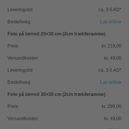
Fotobogsidéer
ca. 3-5 AD*
Foto på hård
Pixum fotounivers software
skumplade
Lav online
Foto på lærred 20×30 cm (2cm trækileramme)
Foto på træ
kr. 219,00
Pixum Squares
kr. 49,00
ca. 3-5 AD*
Lav online
Foto på lærred 30×30 cm (2cm trækileramme)
kr. 299,00
kr. 49,00