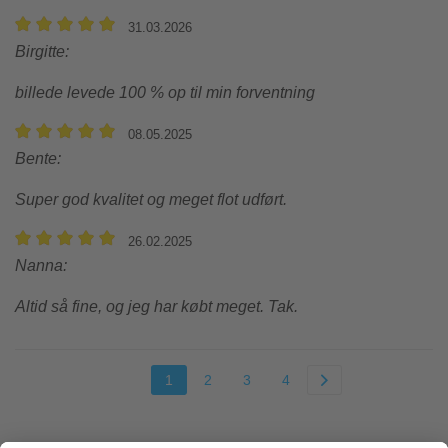
31.03.2026
Birgitte
:
billede levede 100 % op til min forventning
08.05.2025
Bente
:
Super god kvalitet og meget flot udført.
26.02.2025
Nanna
:
Altid så fine, og jeg har købt meget. Tak.
1
2
3
4