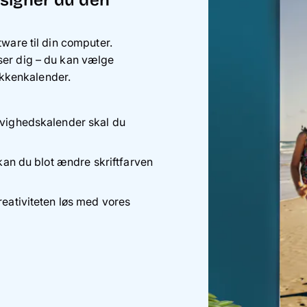
signer du den
ware til din computer.
ser dig – du kan vælge
kkenkalender.
 evighedskalender skal du
, kan du blot ændre skriftfarven
reativiteten løs med vores