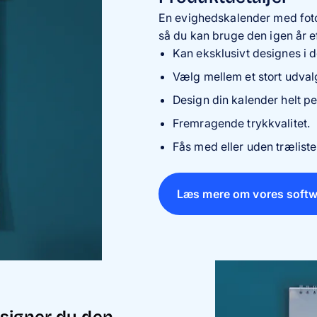
En evighedskalender med foto
så du kan bruge den igen år ef
Kan eksklusivt designes i d
Vælg mellem et stort udval
Design din kalender helt pe
Fremragende trykkvalitet.
Fås med eller uden træliste
Læs mere om vores softw