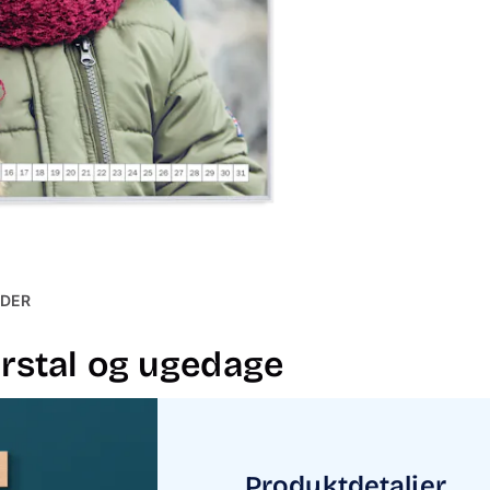
NDER
rstal og ugedage
Produktdetaljer