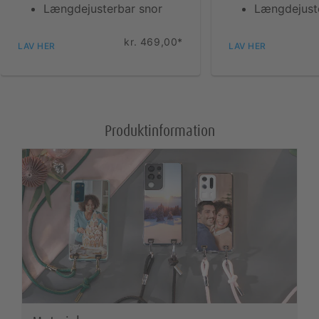
Fotobogsidéer
Længdejusterbar snor
Længdejust
Foto på hård
kr. 469,00*
Pixum fotounivers software
skumplade
LAV HER
LAV HER
Foto på træ
Produktinformation
Pixum Squares