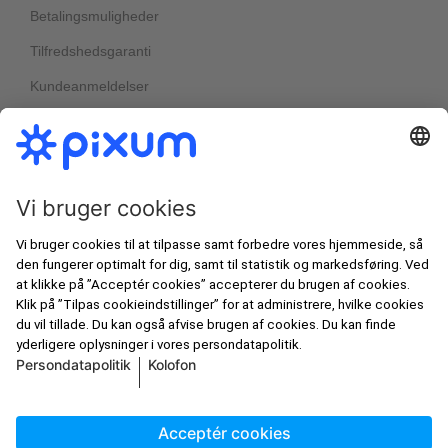
Betalingsmuligheder
Tilfredshedsgaranti
Kundeanmeldelser
Nyheder & kampagner
Bedst i test
Nyhedsbreve
Alle priser er angivet inkl. moms og ekskl.
Pixums velkomstrabatter
forsendelsesomkostninger, jf. vores
prisliste
.
artboxONE
© Pixum 2026
Kolofon
Betingelser og vilkår
Persondatapolitik
Fortryd bestilling
Cookieindstillinger