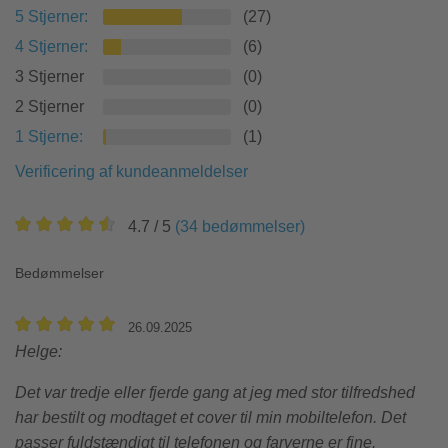
5
Stjerner
:
(
27
)
4
Stjerner
:
(
6
)
3 Stjerner
(
0
)
2 Stjerner
(
0
)
1
Stjerne
:
(
1
)
Verificering af kundeanmeldelser
4.7
/ 5
(
34
bedømmelser
)
Bedømmelser
26.09.2025
Helge
:
Det var tredje eller fjerde gang at jeg med stor tilfredshed
har bestilt og modtaget et cover til min mobiltelefon. Det
passer fuldstændigt til telefonen og farverne er fine.