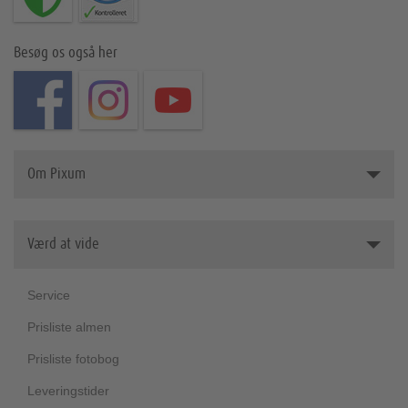
Besøg os også her
Om Pixum
Pixum - om os
Værd at vide
Presserum
Partnerskaber
Service
Bæredygtighed
Prisliste almen
Velgørenhed
Prisliste fotobog
Leveringstider