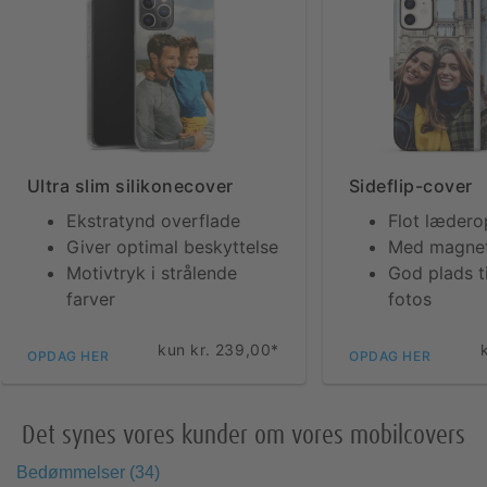
Ultra slim silikonecover
Sideflip-cover
Ekstratynd overflade
Flot lædero
Giver optimal beskyttelse
Med magnet
Motivtryk i strålende
God plads ti
farver
fotos
kun kr. 239,00*
OPDAG HER
OPDAG HER
Det synes vores kunder om vores mobilcovers
Bedømmelser
(
34
)