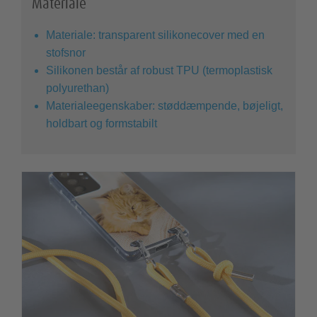
Materiale
Materiale: transparent silikonecover med en
stofsnor
Silikonen består af robust TPU (termoplastisk
polyurethan)
Materialeegenskaber: støddæmpende, bøjeligt,
holdbart og formstabilt