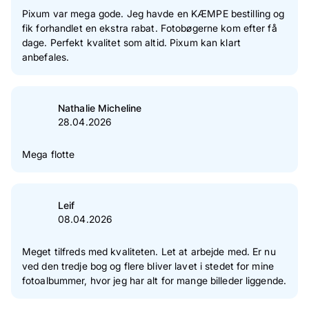
2
Stjerne(r)
0 %
Pixum var mega gode. Jeg havde en KÆMPE bestilling og
fik forhandlet en ekstra rabat. Fotobøgerne kom efter få
1
Stjerne(r)
0 %
dage. Perfekt kvalitet som altid. Pixum kan klart
anbefales.
Verificering af kundeanmeldelser
Nathalie Micheline
28.04.2026
Mega flotte
Leif
08.04.2026
Meget tilfreds med kvaliteten. Let at arbejde med. Er nu
ved den tredje bog og flere bliver lavet i stedet for mine
fotoalbummer, hvor jeg har alt for mange billeder liggende.