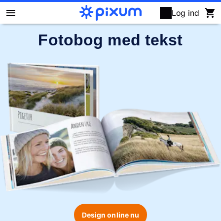
Log ind
Fotobog med tekst
Pixum fotobog
Fotokalendere
Fotofremkaldelse
Vægbilleder
Puslespil
Fotogaver
Kort
Design online nu