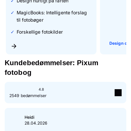
Design hurtigt på farten
MagicBooks: Intelligente forslag
til fotobøger
Forskellige fotokilder
Design onl
Kundebedømmelser: Pixum
fotobog
4.8
2549 bedømmelser
5
Stjerne(r)
84 %
4
Stjerne(r)
15 %
Heidi
28.04.2026
3
Stjerne(r)
1 %