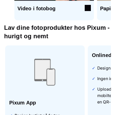
Video i fotobog
Papir
Lav dine fotoprodukter hos Pixum -
hurigt og nemt
Onlinede
Design on
Ingen ins
Upload di
mobiltel
en QR-k
Pixum App