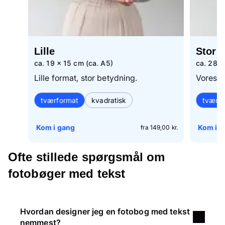
Lille
Stor
ca. 19 × 15 cm (ca. A5)
ca. 28 ×
Lille format, stor betydning.
Vores k
tværformat
kvadratisk
tværf
Kom i gang
Kom i 
fra 149,00 kr.
Ofte stillede spørgsmål om
fotobøger med tekst
Hvordan designer jeg en fotobog med tekst
nemmest?