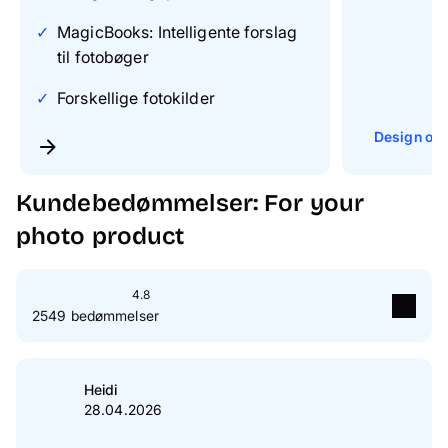
MagicBooks: Intelligente forslag
til fotobøger
Forskellige fotokilder
Design onl
Kundebedømmelser: For your
photo product
4.8
2549 bedømmelser
5
Stjerne(r)
84 %
4
Stjerne(r)
15 %
Heidi
28.04.2026
3
Stjerne(r)
1 %