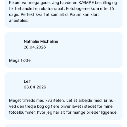
2
Stjerne(r)
0 %
Pixum var mega gode. Jeg havde en KÆMPE bestilling og
fik forhandlet en ekstra rabat. Fotobøgerne kom efter få
1
Stjerne(r)
0 %
dage. Perfekt kvalitet som altid. Pixum kan klart
anbefales.
Verificering af kundeanmeldelser
Nathalie Micheline
28.04.2026
Mega flotte
Leif
08.04.2026
Meget tilfreds med kvaliteten. Let at arbejde med. Er nu
ved den tredje bog og flere bliver lavet i stedet for mine
fotoalbummer, hvor jeg har alt for mange billeder liggende.