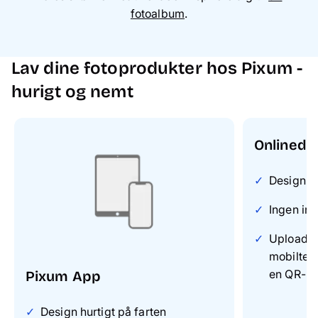
fotoalbum
.
Lav dine fotoprodukter hos Pixum -
hurigt og nemt
Onlinede
Design on
Ingen ins
Upload di
mobiltel
en QR-k
Pixum App
Design hurtigt på farten