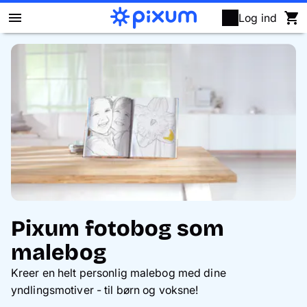
Log ind
Pixum fotobog
Fotokalendere
Fotofremkaldelse
Vægbilleder
Puslespil
Pixum fotobog som
Fotogaver
malebog
Kreer en helt personlig malebog med dine
Kort
yndlingsmotiver - til børn og voksne!