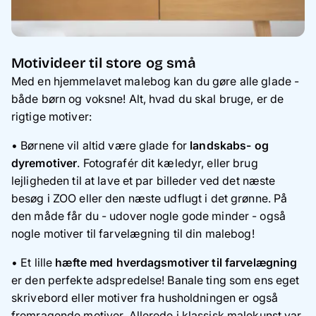
Motivideer til store og små
Med en hjemmelavet malebog kan du gøre alle glade -
både børn og voksne! Alt, hvad du skal bruge, er de
rigtige motiver:
• Børnene vil altid være glade for
landskabs- og
dyremotiver
. Fotografér dit kæledyr, eller brug
lejligheden til at lave et par billeder ved det næste
besøg i ZOO eller den næste udflugt i det grønne. På
den måde får du - udover nogle gode minder - også
nogle motiver til farvelægning til din malebog!
• Et lille
hæfte med hverdagsmotiver til farvelægning
er den perfekte adspredelse! Banale ting som ens eget
skrivebord eller motiver fra husholdningen er også
fremragende motiver. Allerede i klassisk malekunst var