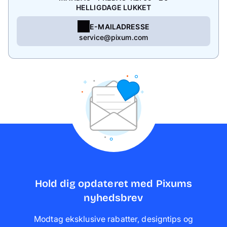
HELLIGDAGE LUKKET
E-MAILADRESSE
service@pixum.com
Hold dig opdateret med Pixums
nyhedsbrev
Modtag eksklusive rabatter, designtips og