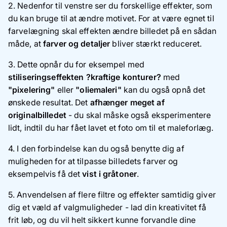
2. Nedenfor til venstre ser du forskellige effekter, som
du kan bruge til at ændre motivet. For at være egnet til
farvelægning skal effekten ændre billedet på en sådan
måde, at
farver og detaljer
bliver stærkt reduceret.
3. Dette opnår du for eksempel med
stiliseringseffekten ?kraftige konturer?
med
"pixelering"
eller
"oliemaleri"
kan du også opnå det
ønskede resultat. Det
afhænger meget af
originalbilledet
- du skal måske også eksperimentere
lidt, indtil du har fået lavet et foto om til et maleforlæg.
4. I den forbindelse kan du også benytte dig af
muligheden for at tilpasse billedets farver og
eksempelvis få det
vist i gråtoner
.
5. Anvendelsen af flere filtre og effekter samtidig giver
dig et væld af valgmuligheder - lad din kreativitet få
frit løb, og du vil helt sikkert kunne forvandle dine