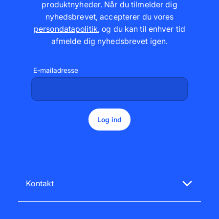
produktnyheder. Når du tilmelder dig
nyhedsbrevet, accepterer du vores
persondatapolitik
,
og du kan til enhver tid
afmelde dig nyhedsbrevet igen
.
E-mailadresse
Log ind
Kontakt
Vores kundeservice hjælper dig gerne!
Mandag - fredag: kl. 09 - 20