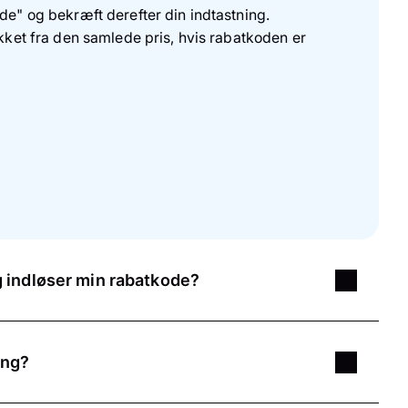
de" og bekræft derefter din indtastning.
ukket fra den samlede pris, hvis rabatkoden er
 indløser min rabatkode?
du bruger den korrekte
kombination af bogstaver og
den og indsætte den i indtastningsfeltet. Vær
ing?
njeskift med.
 Ved tidsbegrænsede rabatkoder bør du være