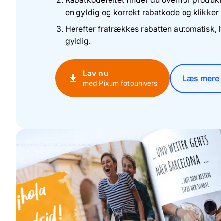
Rabatkodefeltet finder du ovenfor produkt
en gyldig og korrekt rabatkode og klikker 
Herefter fratrækkes rabatten automatisk, 
gyldig.
Lav nu
Læs mere 
med Pixum fotounivers