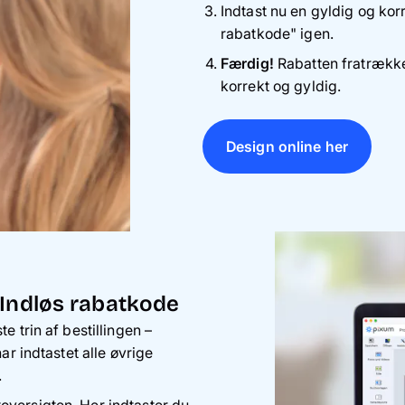
Indtast nu en gyldig og kor
rabatkode" igen.
Færdig!
Rabatten fratrækk
korrekt og gyldig.
Design online her
 Indløs rabatkode
te trin af bestillingen –
har indtastet alle øvrige
.