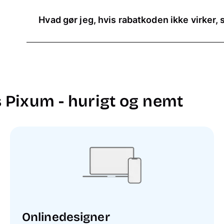
opmærksom på udløbsdatoen.
Hvad gør jeg, hvis rabatkoden ikke virker,
Hvis du stadig har spørgsmål, eller hvis din Pixu
oplysningerne, så
kontakt blot vores
kundeservi
 Pixum - hurigt og nemt
Onlinedesigner