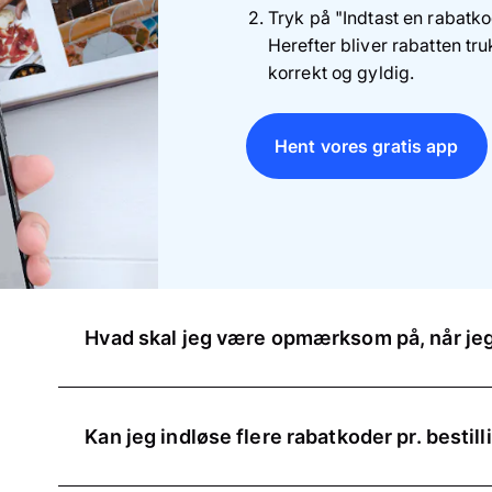
Tryk på "Indtast en rabatko
Herefter bliver rabatten tr
korrekt og gyldig.
Hent vores gratis app
Hvad skal jeg være opmærksom på, når jeg
Når du indløser din rabatkode, er det vigtigt, at 
tal
. For at undgå fejl kan du blot kopiere rabatko
Kan jeg indløse flere rabatkoder pr. bestill
opmærksom på ikke at kopiere mellemrum eller li
Du kan kun indløse én rabatkode pr. bestilling.