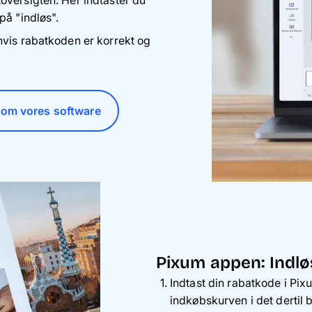
oversigten. Her indtaster du
på "indløs".
hvis rabatkoden er korrekt og
om vores software
Pixum appen: Indl
Indtast din rabatkode i Pix
indkøbskurven i det dertil 