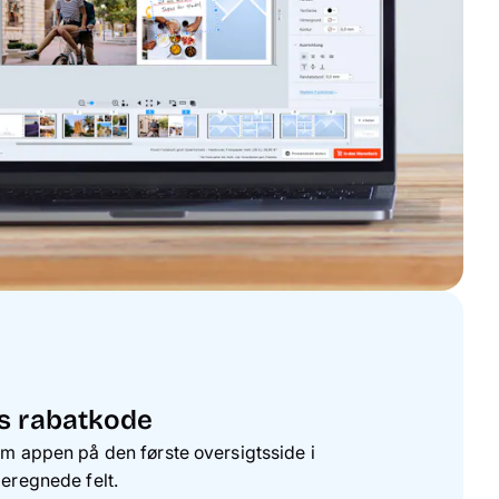
øs rabatkode
um appen på den første oversigtsside i
beregnede felt.