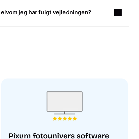
 selvom jeg har fulgt vejledningen?
m rabatkode ikke virker på trods af vejledningerne og
ce
via e-mail eller telefon
- vi hjælper dig gerne!
Pixum fotounivers software