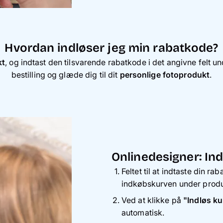
Hvordan indløser jeg min rabatkode?
kt
, og indtast den tilsvarende rabatkode i det angivne felt un
bestilling og glæde dig til dit
personlige fotoprodukt
.
Onlinedesigner: In
Feltet til at indtaste din r
indkøbskurven under produ
Ved at klikke på
"Indløs k
automatisk.