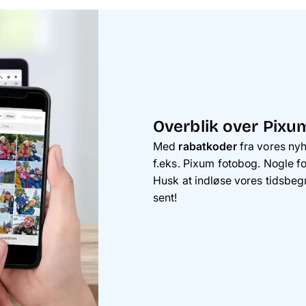
Overblik over Pixu
Med
rabatkoder
fra vores ny
f.eks. Pixum fotobog. Nogle fo
Husk at indløse vores tidsbegr
sent!