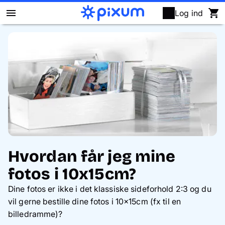
Log ind
Pixum fotobog
Fotokalendere
Fotofremkaldelse
Vægbilleder
Puslespil
Hvordan får jeg mine
fotos i 10x15cm?
Fotogaver
Dine fotos er ikke i det klassiske sideforhold 2:3 og du
vil gerne bestille dine fotos i 10x15cm (fx til en
Kort
billedramme)?