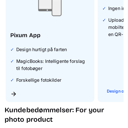
Ingen ins
Upload di
mobiltel
en QR-k
Pixum App
Design hurtigt på farten
MagicBooks: Intelligente forslag
til fotobøger
Forskellige fotokilder
Design onl
Kundebedømmelser: For your
photo product