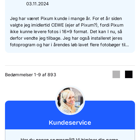
03.11.2024
Jeg har været Pixum kunde i mange år. For et år siden
valgte jeg imidlertid CEWE (ejer af Pixum?), fordi Pixum
ikke kunne levere fotos i 16x9 format. Det kan I nu, så
derfor vendte jeg tilbage. Jeg har også installeret jeres
fotoprogram og har i årendes løb lavet flere fotobøger til
stor glæde for såvel mig som modtagerne. Jeg kan varmt
anbefale Pixum!!!
Bedømmelser 1-9 af 893
Kundeservice
Har du nogen spørgsmål? Vi hjælper dig gerne.