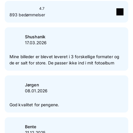
4.7
893 bedømmelser
5
Stjerne(r)
74 %
4
Stjerne(r)
21 %
Shushanik
17.03.2026
3
Stjerne(r)
3 %
2
Stjerne(r)
1 %
Mine billeder er blevet leveret i 3 forskellige formater og
de er salt for store. De passer ikke ind i mit fotoalbum
1
Stjerne(r)
0 %
Verificering af kundeanmeldelser
Jørgen
08.01.2026
God kvalitet for pengene.
Bente
21.12.2025