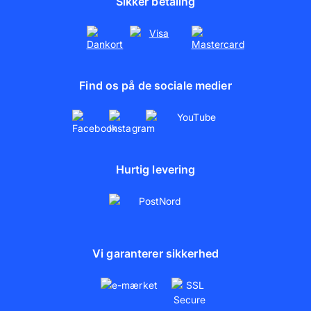
Sikker betaling
Fotoplakater
Partnerskaber
Presse
Find os på de sociale medier
Hurtig levering
Vi garanterer sikkerhed