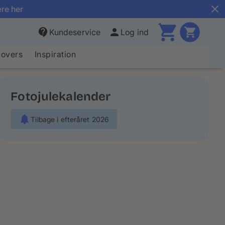
ere her
Kundeservice
Log ind
covers
Inspiration
Fotojulekalender
Tilbage i efteråret 2026