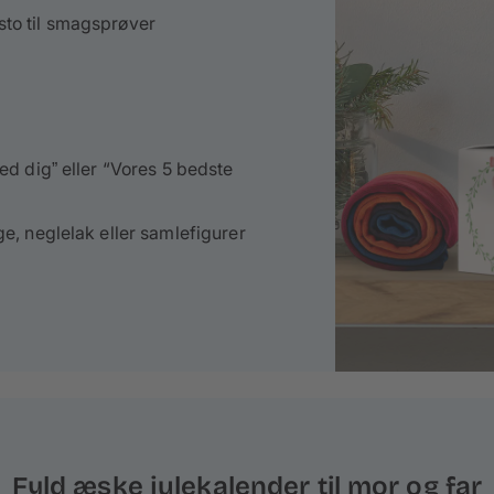
to til smagsprøver
ed dig” eller “Vores 5 bedste
e, neglelak eller samlefigurer
Fyld æske julekalender til mor og far