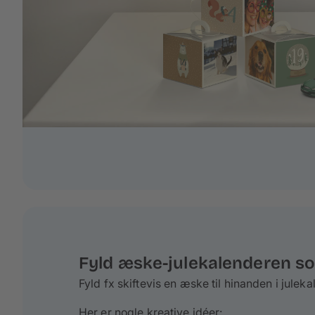
Fyld æske-julekalenderen s
Fyld fx skiftevis en æske til hinanden i julek
Her er nogle kreative idéer: