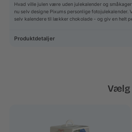
Hvad ville julen være uden julekalender og småkager?
nu selv designe Pixums personlige fotojulekalender. Væ
selv kalendere til lækker chokolade - og giv en helt p
Produktdetaljer
Variant: Æske julekalender
Størrelse:
Vælg 