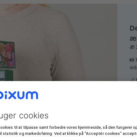
De
æ
🎁 
📸 
sid
📐 
🖌️
ynd
🌈
des
Lav