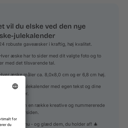
t vil du elske ved den nye
ske-julekalender
24 robuste gaveæsker i kraftig, høj kvalitet.
Hver æske har to sider med dit valgte foto og to
er med det tilsvarende tal.
Hver æske måler ca. 8,0x8,0 cm og er 6,8 cm høj.
 Design din julekalender med egen tekst og dine
lingsbilleder.
 Vælg mellem en række kreative og nummererede
igns til ydersiden.
 dit design nu - og glæd dem, du holder af! 🎄