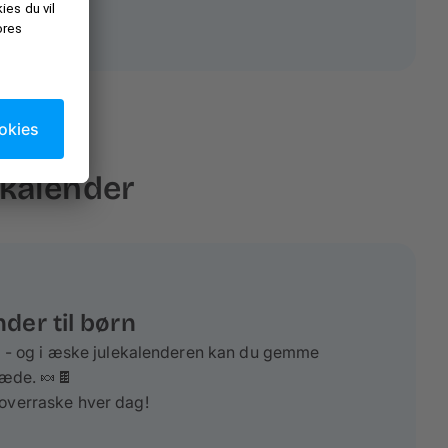
lekalender
der til børn
ik - og i æske julekalenderen kan du gemme
glæde. 🍬🍫
overraske hver dag!