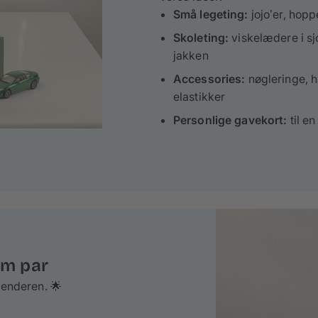
Små legeting:
jojo’er, hopp
Skoleting:
viskelædere i sjo
jakken
Accessories:
nøgleringe, 
elastikker
Personlige gavekort:
til e
om par
alenderen. 🌟