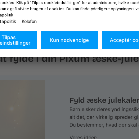
 at fylde i din Pixum æske-ju
Fyld æske julekalen
Børn elsker deres yndlingssl
alt det, der virkelig spreder 
Du bestemmer, hvad der skal 
Vores idéer: