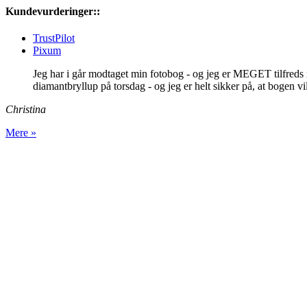
Kundevurderinger::
TrustPilot
Pixum
Jeg har i går modtaget min fotobog - og jeg er MEGET tilfreds m
diamantbryllup på torsdag - og jeg er helt sikker på, at bogen v
Christina
Mere »